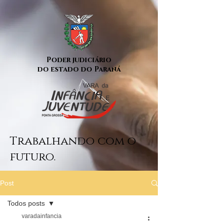
Poder judiciário
do estado do Paraná
Trabalhando com o
futuro.
Post
Todos posts
varadainfancia