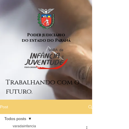
Poder judiciário
do estado do Paraná
Trabalhando com o
futuro.
Post
Todos posts
varadainfancia