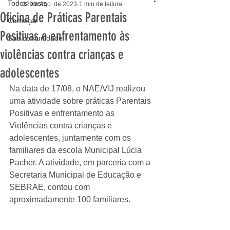
Todos posts
22 de ago. de 2023
1 min de leitura
Oficina de Práticas Parentais
Começar
Positivas e enfrentamento às
Sua comunidade
violências contra crianças e
adolescentes
Na data de 17/08, o NAE/VIJ realizou 
uma atividade sobre práticas Parentais 
Positivas e enfrentamento as 
Violências contra crianças e 
adolescentes, juntamente com os 
familiares da escola Municipal Lúcia 
Pacher. A atividade, em parceria com a 
Secretaria Municipal de Educação e 
SEBRAE, contou com 
aproximadamente 100 familiares.