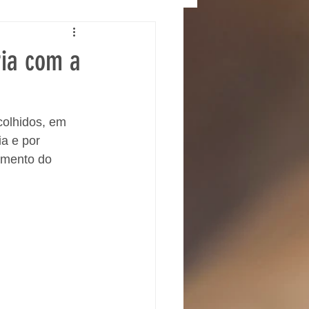
ria com a
colhidos, em 
a e por 
imento do 