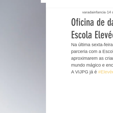
varadainfancia
14 
Oficina de 
Escola Elevé
Na última sexta-feir
parceria com a Esco
aproximarem as cria
mundo mágico e enc
A VIJPG já é 
#Elevé