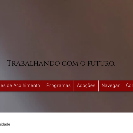
Trabalhando com o futuro.
ções de Acolhimento
Programas
Adoções
Navegar
Co
idade