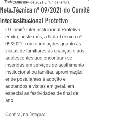
Todos posts
16 de nov. de 2021
1 min de leitura
Nota Técnica nº 09/2021 do Comitê
Começar
Interinstitucional Protetivo
Sua comunidade
O Comitê Interinstitucional Protetivo 
emitiu, neste mês, a Nota Técnica nº 
09/2021, com orientações quanto às 
visitas de familiares às crianças e aos 
adolescentes que encontram-se 
inseridas em serviços de acolhimento 
institucional ou familiar, aproximação 
entre postulantes à adoção e 
adotandos e visitas em geral, em 
especial as festividades de final de 
ano.  
Confira, na íntegra: