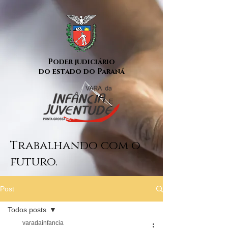
Poder judiciário
do estado do Paraná
Trabalhando com o
futuro.
Post
Todos posts
varadainfancia