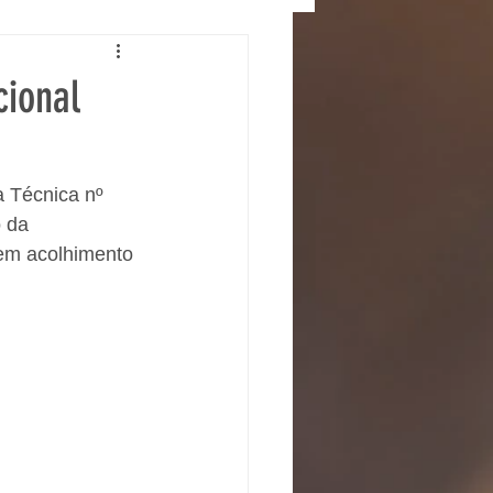
cional
a Técnica nº 
 da 
em acolhimento 