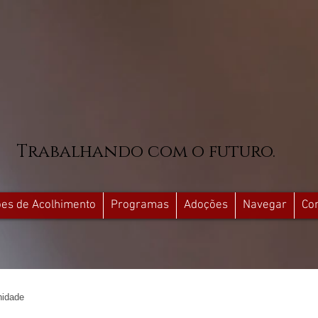
Trabalhando com o futuro.
ções de Acolhimento
Programas
Adoções
Navegar
Co
idade