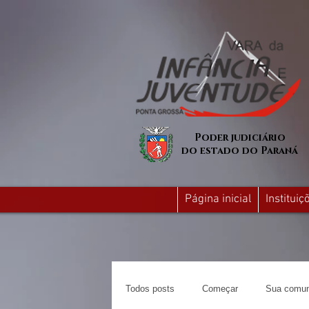
Poder judiciário
do estado do Paraná
Página inicial
Institui
Todos posts
Começar
Sua comun