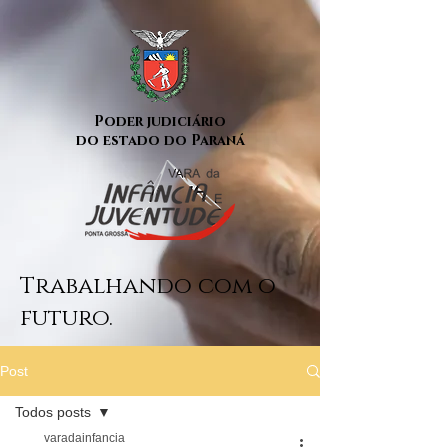
Poder judiciário
do estado do Paraná
Trabalhando com o
futuro.
Post
Todos posts
varadainfancia