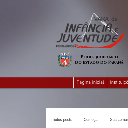
Poder judiciário
do estado do Paraná
Página inicial
Institui
Todos posts
Começar
Sua comun