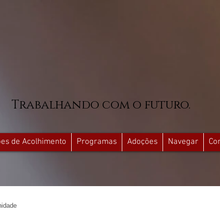
Trabalhando com o futuro.
ções de Acolhimento
Programas
Adoções
Navegar
Co
idade