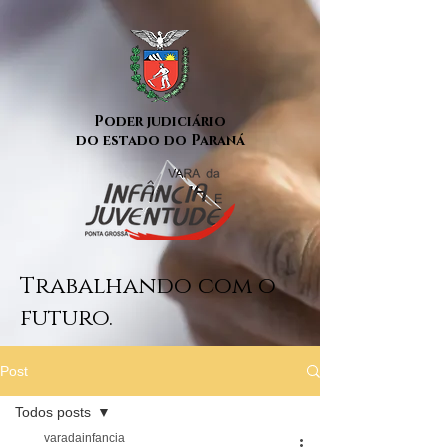
Poder judiciário
do estado do Paraná
Trabalhando com o
futuro.
Post
Todos posts
varadainfancia