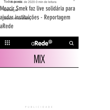
Todos posts
8 de mai. de 2020
0 min de leitura
Moacir Smek faz live solidária para
Começar
ajudar instituições - Reportagem
Sua comunidade
aRede