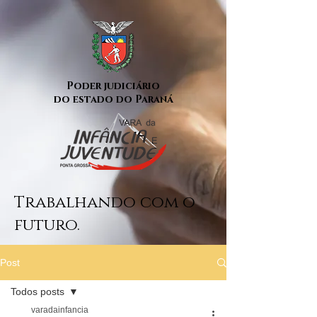
Poder judiciário
do estado do Paraná
Trabalhando com o
futuro.
Post
Todos posts
varadainfancia