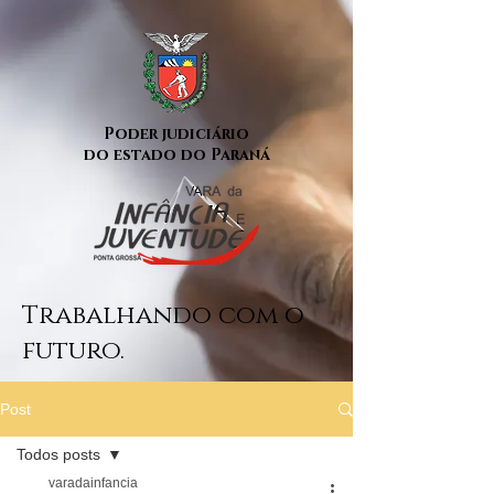
Poder judiciário
do estado do Paraná
Trabalhando com o
futuro.
Post
Todos posts
varadainfancia