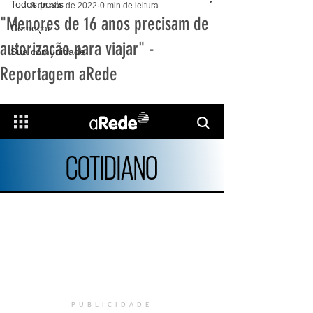
Todos posts
8 de abr. de 2022
0 min de leitura
"Menores de 16 anos precisam de
Começar
autorização para viajar" -
Sua comunidade
Reportagem aRede