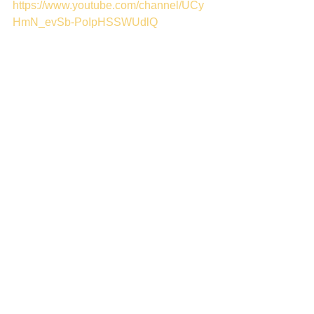
https://www.youtube.com/channel/UCy
HmN_evSb-PoIpHSSWUdlQ
homepage: 
https://www.moacirsmek.com/
Live: 
https://www.facebook.com/MoacirSmek
MusicProducerComposer/
Ver tudo
Posts recentes