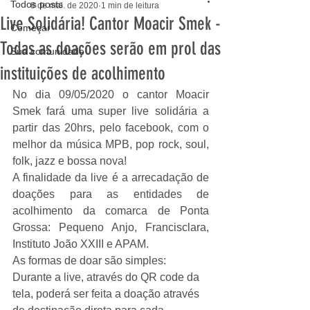
Todos posts
8 de mai. de 2020
1 min de leitura
Live Solidária! Cantor Moacir Smek -
Começar
Todas as doações serão em prol das
Sua comunidade
instituições de acolhimento
No dia 09/05/2020 o cantor Moacir 
Smek fará uma super live solidária a 
partir das 20hrs, pelo facebook, com o 
melhor da música MPB, pop rock, soul, 
folk, jazz e bossa nova!
A finalidade da live é a arrecadação de 
doações para as entidades de 
acolhimento da comarca de Ponta 
Grossa: Pequeno Anjo, Francisclara, 
Instituto João XXIII e APAM.
As formas de doar são simples: 
Durante a live, através do QR code da 
tela, poderá ser feita a doação através 