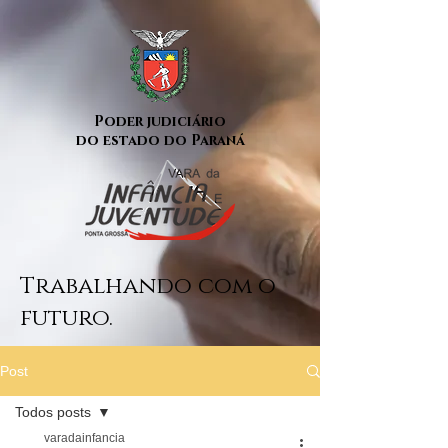
Poder judiciário
do estado do Paraná
Trabalhando com o
futuro.
Post
Todos posts
varadainfancia