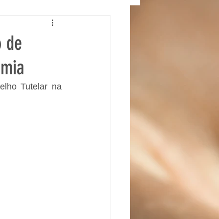
o de
emia
lho Tutelar na 