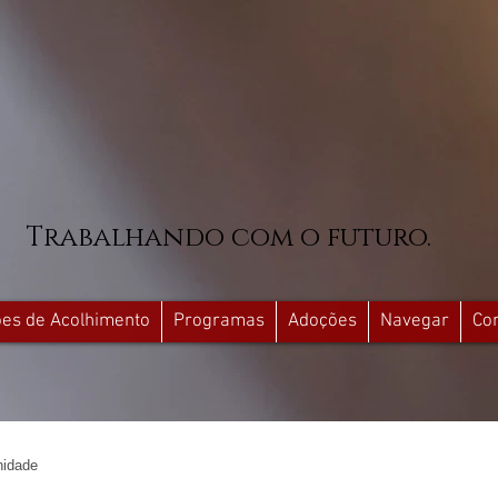
Trabalhando com o futuro.
ções de Acolhimento
Programas
Adoções
Navegar
Co
idade