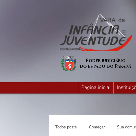
Poder judiciário
do estado do Paraná
Página inicial
Institui
Todos posts
Começar
Sua comun