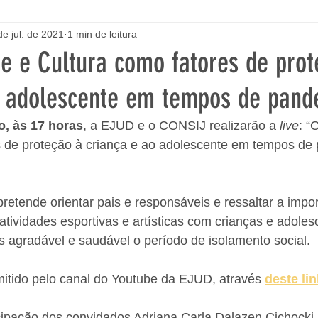
de jul. de 2021
1 min de leitura
te e Cultura como fatores de pro
o adolescente em tempos de pand
ho, às 17 horas
, a EJUD e o CONSIJ realizarão a 
live
: “
s de proteção à criança e ao adolescente em tempos de
retende orientar pais e responsáveis e ressaltar a impor
tividades esportivas e artísticas com crianças e adoles
 agradável e saudável o período de isolamento social.
itido pelo canal do Youtube da EJUD, através 
deste lin
cipação dos convidados Adriana Carla Dalazen Cichocki,