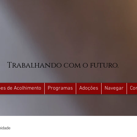
Trabalhando com o futuro.
ções de Acolhimento
Programas
Adoções
Navegar
Co
idade