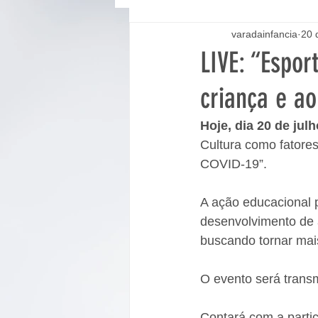
varadainfancia
20 
LIVE: “Espor
criança e a
Hoje, dia 20 de jul
Cultura como fatore
COVID-19”.
A ação educacional p
desenvolvimento de a
buscando tornar mais
O evento será transm
Contará com a parti