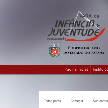
Poder judiciário
do estado do Paraná
Página inicial
Institui
Todos posts
Começar
Sua comun