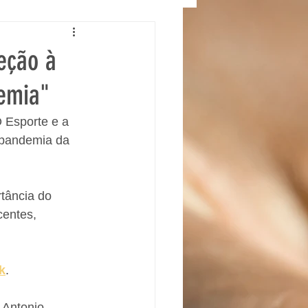
teção à
emia"
O Esporte e a 
 pandemia da 
tância do 
centes, 
k
. 
 Antonio 