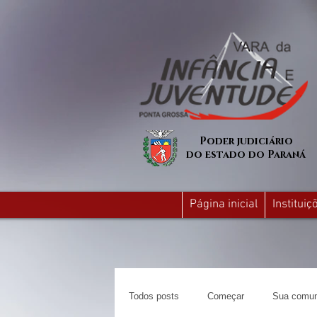
Poder judiciário
do estado do Paraná
Página inicial
Institui
Todos posts
Começar
Sua comun