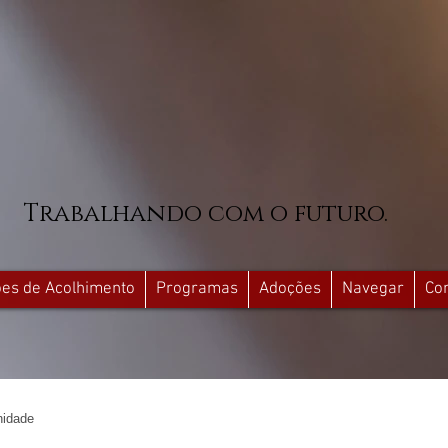
Trabalhando com o futuro.
ções de Acolhimento
Programas
Adoções
Navegar
Co
idade