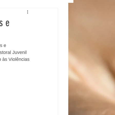
s e
s e 
toral Juvenil 
 às Violências 