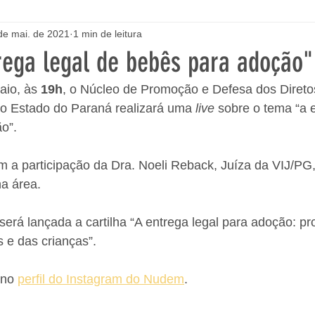
de mai. de 2021
1 min de leitura
trega legal de bebês para adoção"
aio, às 
19h
, o Núcleo de Promoção e Defesa dos Direto
do Estado do Paraná realizará uma 
live
 sobre o tema “a e
o”.
 a participação da Dra. Noeli Reback, Juíza da VIJ/PG,
a área.
erá lançada a cartilha “A entrega legal para adoção: p
s e das crianças”.
 no 
perfil do Instagram do Nudem
.