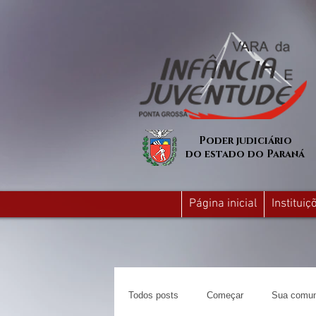
Poder judiciário
do estado do Paraná
Página inicial
Institui
Todos posts
Começar
Sua comun