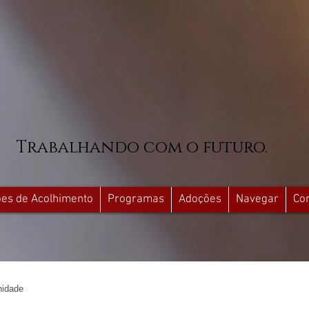
Trabalhando com o futuro.
ções de Acolhimento
Programas
Adoções
Navegar
Co
idade