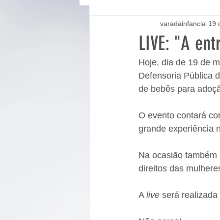
varadainfancia
19 
LIVE: "A en
Hoje, dia de 19 de m
Defensoria Pública 
de bebês para adoçã
O evento contará com
grande experiência n
Na ocasião também s
direitos das mulhere
A 
live
 será realizada