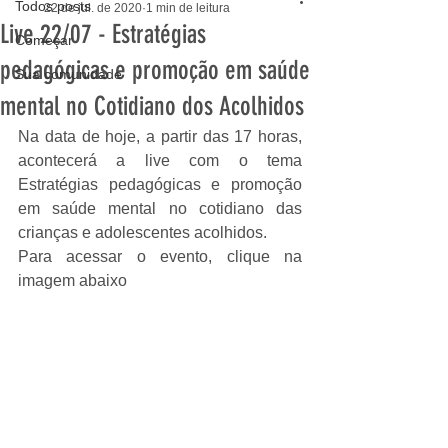
Todos posts
22 de jul. de 2020
1 min de leitura
Live 22/07 - Estratégias
Começar
pedagógicas e promoção em saúde
Sua comunidade
mental no Cotidiano dos Acolhidos
Na data de hoje, a partir das 17 horas, 
acontecerá a live com o tema 
Estratégias pedagógicas e promoção 
em saúde mental no cotidiano das 
crianças e adolescentes acolhidos.
Para acessar o evento, clique na 
imagem abaixo