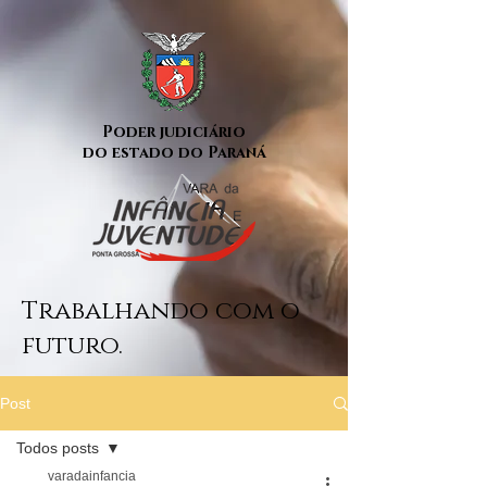
Poder judiciário
do estado do Paraná
Trabalhando com o
futuro.
Post
Todos posts
varadainfancia