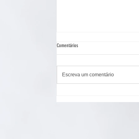
Comentários
Escreva um comentário
Cão de assistência judiciária atua em
Ponta Grossa