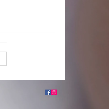
o com os pretendentes já
tados para adoção, em fase de
iação