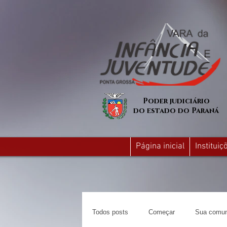
Poder judiciário
do estado do Paraná
Página inicial
Institui
Todos posts
Começar
Sua comun