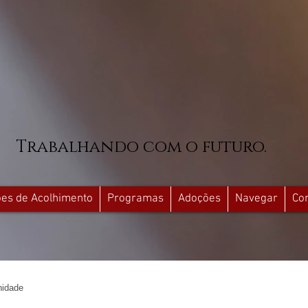
Trabalhando com o futuro.
ções de Acolhimento
Programas
Adoções
Navegar
Co
idade