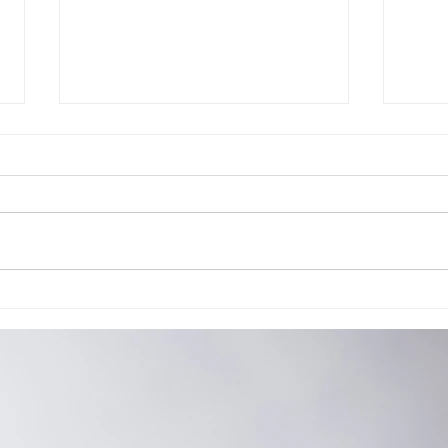
Cão de Assistência Judiciária atua em
Reuniã
Ponta Grossa
habili
reaval