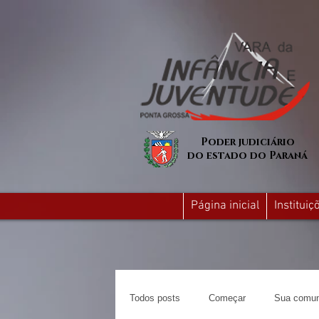
Poder judiciário
do estado do Paraná
Página inicial
Institui
Todos posts
Começar
Sua comun