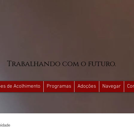
Trabalhando com o futuro.
ções de Acolhimento
Programas
Adoções
Navegar
Co
idade