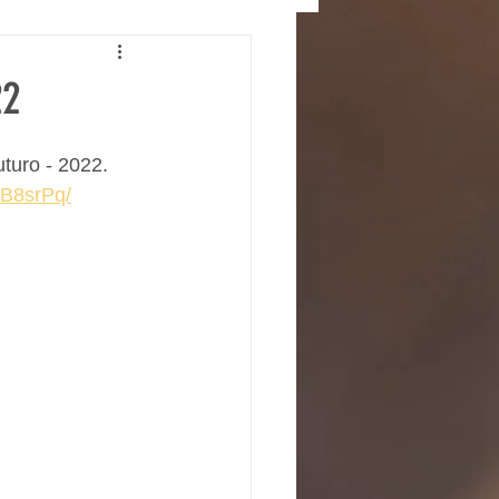
22
uturo - 2022.
RB8srPq/