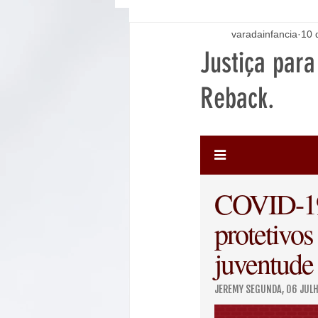
varadainfancia
10 
Justiça para
Reback.