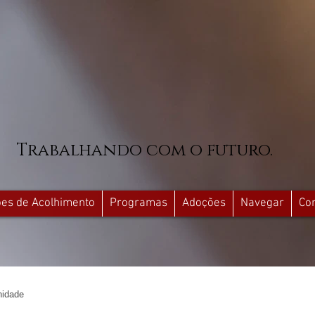
Trabalhando com o futuro.
ções de Acolhimento
Programas
Adoções
Navegar
Co
idade