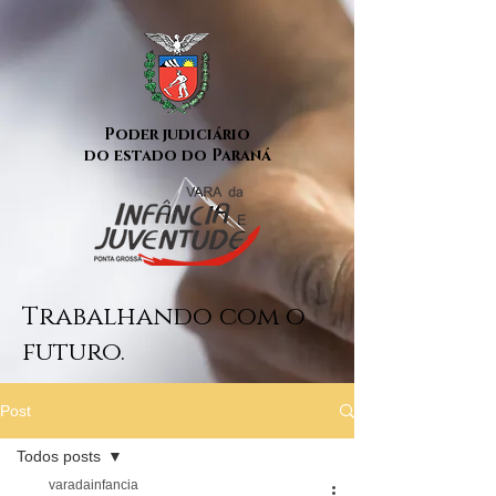
Poder judiciário
do estado do Paraná
Trabalhando com o
futuro.
Post
Todos posts
varadainfancia