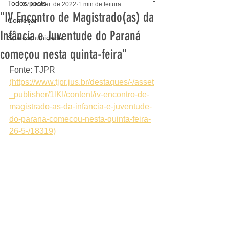
Todos posts
27 de mai. de 2022
1 min de leitura
"IV Encontro de Magistrado(as) da
Começar
Infância e Juventude do Paraná
Sua comunidade
começou nesta quinta-feira"
Fonte: TJPR 
(https://www.tjpr.jus.br/destaques/-/asset
_publisher/1lKI/content/iv-encontro-de-
magistrado-as-da-infancia-e-juventude-
do-parana-comecou-nesta-quinta-feira-
26-5-/18319)