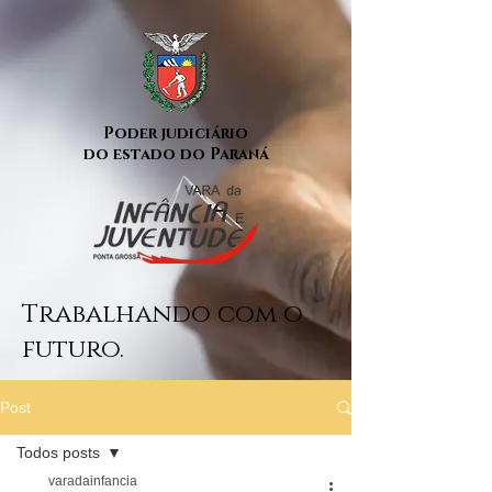
Poder judiciário
do estado do Paraná
Trabalhando com o
futuro.
Post
Todos posts
varadainfancia