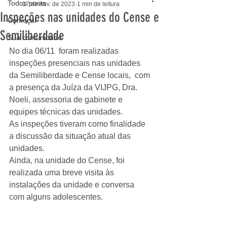
Todos posts
17 de nov. de 2023
1 min de leitura
Inspeções nas unidades do Cense e
Começar
Semiliberdade
Sua comunidade
No dia 06/11  foram realizadas 
inspeções presenciais nas unidades 
da Semiliberdade e Cense locais,  com 
a presença da Juíza da VIJPG, Dra. 
Noeli, assessoria de gabinete e 
equipes técnicas das unidades.
As inspeções tiveram como finalidade 
a discussão da situação atual das 
unidades.
Ainda, na unidade do Cense, foi 
realizada uma breve visita às 
instalações da unidade e conversa 
com alguns adolescentes.