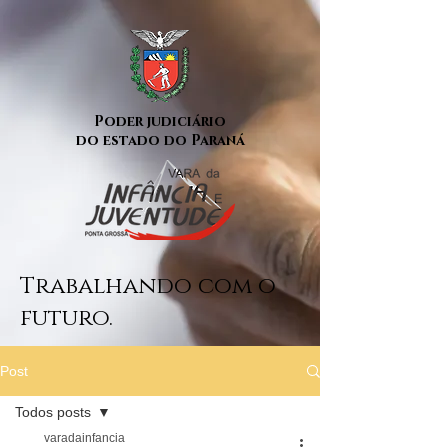
Poder judiciário
do estado do Paraná
Trabalhando com o
futuro.
Post
Todos posts
varadainfancia