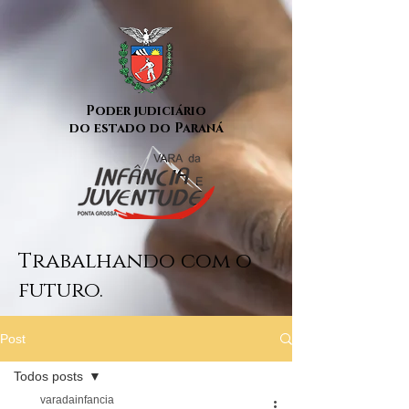
Poder judiciário
do estado do Paraná
Trabalhando com o
futuro.
Post
Todos posts
varadainfancia