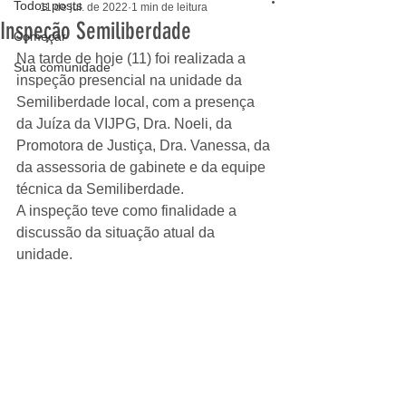
Todos posts
11 de jul. de 2022
1 min de leitura
Inspeção Semiliberdade
Começar
Na tarde de hoje (11) foi realizada a 
Sua comunidade
inspeção presencial na unidade da 
Semiliberdade local, com a presença 
da Juíza da VIJPG, Dra. Noeli, da 
Promotora de Justiça, Dra. Vanessa, da 
da assessoria de gabinete e da equipe 
técnica da Semiliberdade.
A inspeção teve como finalidade a 
discussão da situação atual da 
unidade.