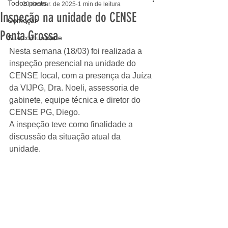
Todos posts
20 de mar. de 2025
1 min de leitura
Inspeção na unidade do CENSE
Começar
Ponta Grossa
Sua comunidade
Nesta semana (18/03) foi realizada a 
inspeção presencial na unidade do 
CENSE local, com a presença da Juíza 
da VIJPG, Dra. Noeli, assessoria de 
gabinete, equipe técnica e diretor do 
CENSE PG, Diego.
A inspeção teve como finalidade a 
discussão da situação atual da 
unidade.