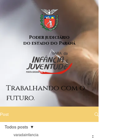
Poder judiciário
do estado do Paraná
Trabalhando com o
futuro.
Post
Todos posts
varadainfancia