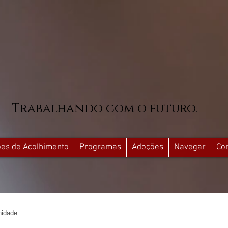
Trabalhando com o futuro.
ções de Acolhimento
Programas
Adoções
Navegar
Co
idade