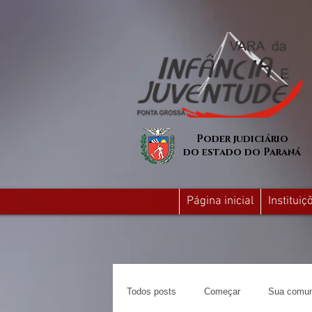
Poder judiciário
do estado do Paraná
Página inicial
Institui
Todos posts
Começar
Sua comun