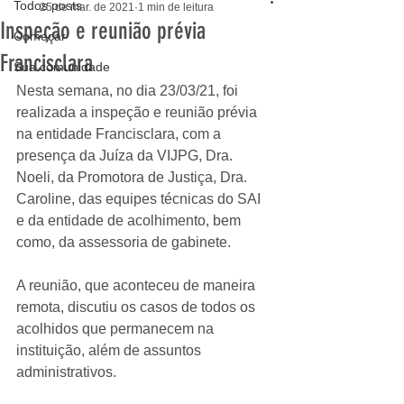
Todos posts
25 de mar. de 2021
1 min de leitura
Inspeção e reunião prévia
Começar
Francisclara
Sua comunidade
Nesta semana, no dia 23/03/21, foi 
realizada a inspeção e reunião prévia 
na entidade Francisclara, com a 
presença da Juíza da VIJPG, Dra. 
Noeli, da Promotora de Justiça, Dra. 
Caroline, das equipes técnicas do SAI 
e da entidade de acolhimento, bem 
como, da assessoria de gabinete. 
A reunião, que aconteceu de maneira 
remota, discutiu os casos de todos os 
acolhidos que permanecem na 
instituição, além de assuntos 
administrativos.