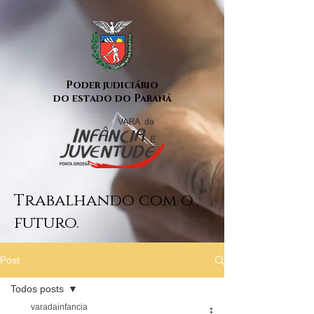
Poder judiciário
do estado do Paraná
Trabalhando com o
futuro.
Post
Todos posts
varadainfancia