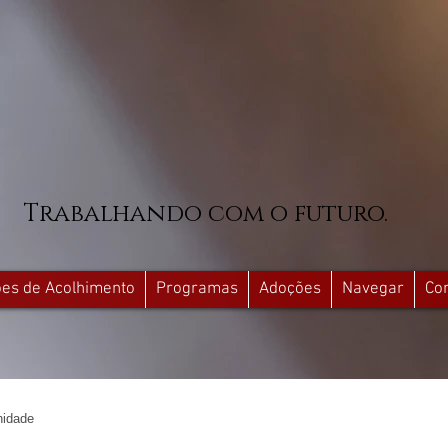
Trabalhando com o futuro.
ções de Acolhimento
Programas
Adoções
Navegar
Co
idade