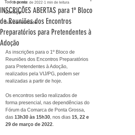
Todos posts
3 de mar. de 2022
1 min de leitura
INSCRIÇÕES ABERTAS para 1º Bloco
Começar
de Reuniões dos Encontros
Sua comunidade
Preparatórios para Pretendentes à
Adoção
As inscrições para o 1º Bloco de 
Reuniões dos Encontros Preparatórios 
para Pretendentes à Adoção, 
realizados pela VIJ/PG, podem ser 
realizadas a partir de hoje.
Os encontros serão realizados de 
forma presencial, nas dependências do 
Fórum da Comarca de Ponta Grossa, 
das 
13h30 às 15h30
, nos dias 
15, 22 e 
29 de março de 2022
.