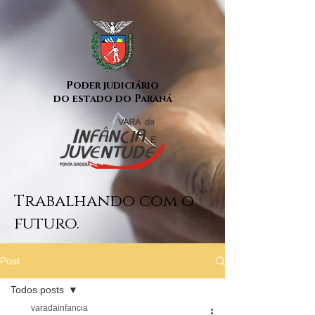
Poder judiciário
do estado do Paraná
Trabalhando com o
futuro.
Post
Todos posts
varadainfancia