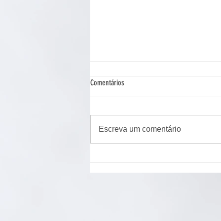
Comentários
Escreva um comentário
Cão de assistência judiciária atua em
Ponta Grossa