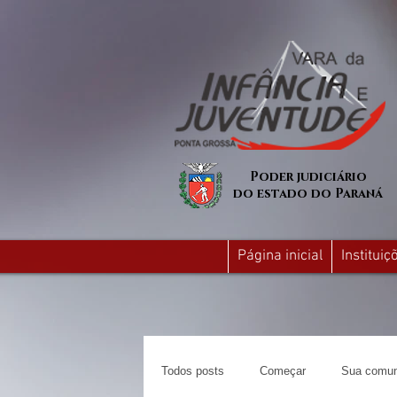
Poder judiciário
do estado do Paraná
Página inicial
Institui
Todos posts
Começar
Sua comun