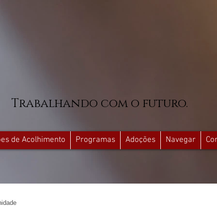
Trabalhando com o futuro.
ções de Acolhimento
Programas
Adoções
Navegar
Co
idade