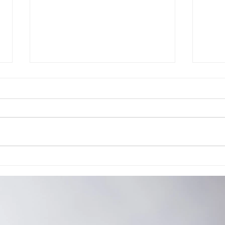
Cão de Assistência Judiciária atua em
Reuniã
Ponta Grossa
habili
reaval