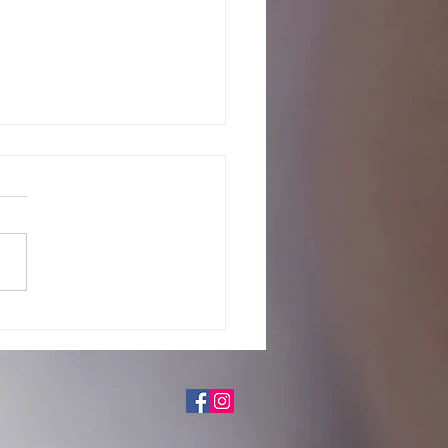
o com os pretendentes já
tados para adoção, em fase de
iação