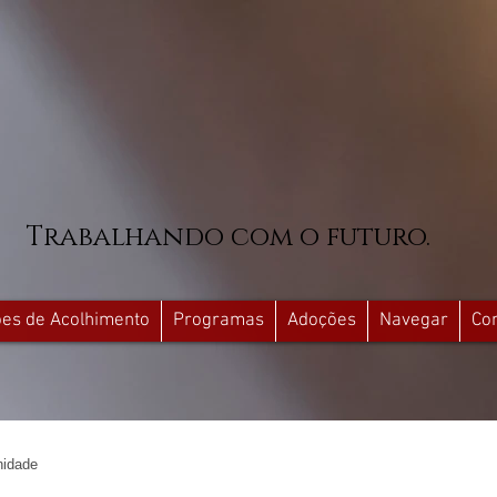
Trabalhando com o futuro.
ções de Acolhimento
Programas
Adoções
Navegar
Co
idade