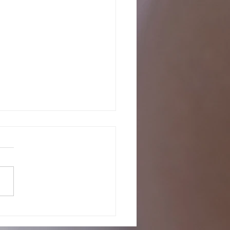
o com os pretendentes já
tados para adoção, em fase de