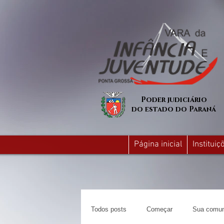
Poder judiciário
do estado do Paraná
Página inicial
Institui
Todos posts
Começar
Sua comun