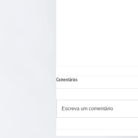
Comentários
Escreva um comentário
Cão de assistência judiciária atua em
Ponta Grossa