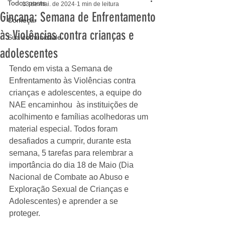
Todos posts
13 de mai. de 2024
1 min de leitura
Gincana: Semana de Enfrentamento
Começar
às Violências contra crianças e
Sua comunidade
adolescentes
Tendo em vista a Semana de 
Enfrentamento às Violências contra 
crianças e adolescentes, a equipe do 
NAE encaminhou  às instituições de 
acolhimento e famílias acolhedoras um 
material especial. Todos foram 
desafiados a cumprir, durante esta 
semana, 5 tarefas para relembrar a 
importância do dia 18 de Maio (Dia 
Nacional de Combate ao Abuso e 
Exploração Sexual de Crianças e 
Adolescentes) e aprender a se 
proteger. 