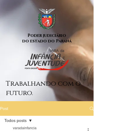
Poder judiciário
do estado do Paraná
Trabalhando com o
futuro.
Post
Todos posts
varadainfancia