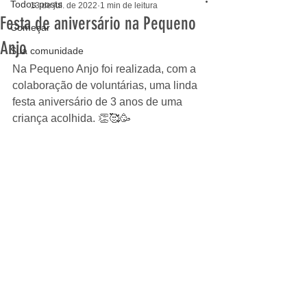
Todos posts
13 de jul. de 2022
1 min de leitura
Festa de aniversário na Pequeno
Começar
Anjo
Sua comunidade
Na Pequeno Anjo foi realizada, com a 
colaboração de voluntárias, uma linda 
festa aniversário de 3 anos de uma 
criança acolhida. 👏🥰🥳