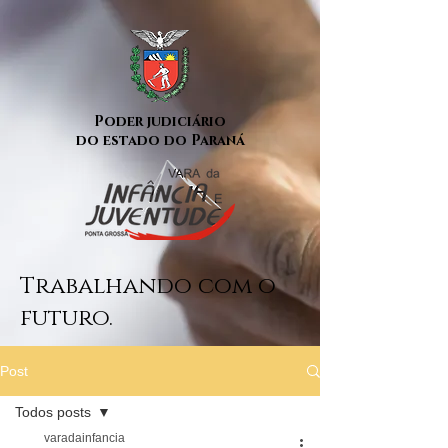
Poder judiciário
do estado do Paraná
Trabalhando com o
futuro.
Post
Todos posts
varadainfancia