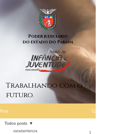
Poder judiciário
do estado do Paraná
Trabalhando com o
futuro.
Post
Todos posts
varadainfancia