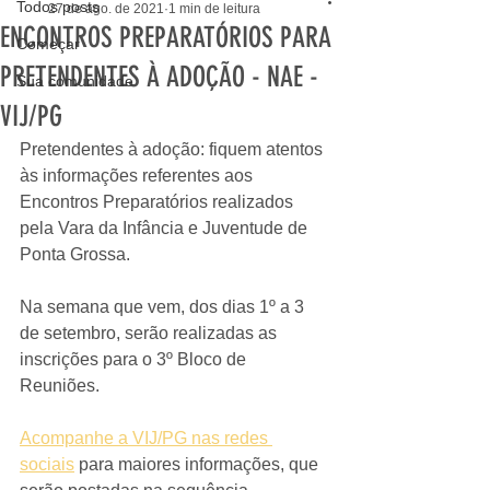
Todos posts
27 de ago. de 2021
1 min de leitura
ENCONTROS PREPARATÓRIOS PARA
Começar
PRETENDENTES À ADOÇÃO - NAE -
Sua comunidade
VIJ/PG
Pretendentes à adoção: fiquem atentos 
às informações referentes aos 
Encontros Preparatórios realizados 
pela Vara da Infância e Juventude de 
Ponta Grossa.
Na semana que vem, dos dias 1º a 3 
de setembro, serão realizadas as 
inscrições para o 3º Bloco de 
Reuniões. 
Acompanhe a VIJ/PG nas redes 
sociais
 para maiores informações, que 