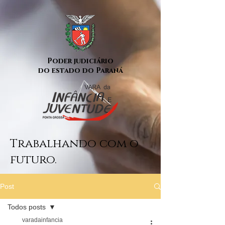
Poder judiciário
do estado do Paraná
Trabalhando com o
futuro.
Post
Todos posts
varadainfancia