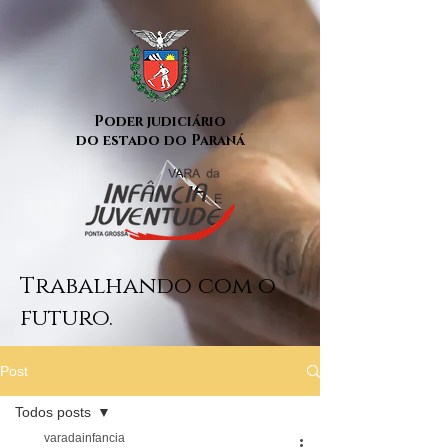
Poder judiciário
do estado do Paraná
Trabalhando com o
futuro.
Post
Todos posts
varadainfancia