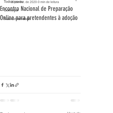
Todos posts
20 de out. de 2020
0 min de leitura
Encontro Nacional de Preparação
Começar
Online para pretendentes à adoção
Sua comunidade