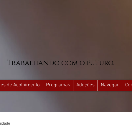
Trabalhando com o futuro.
ções de Acolhimento
Programas
Adoções
Navegar
Co
idade