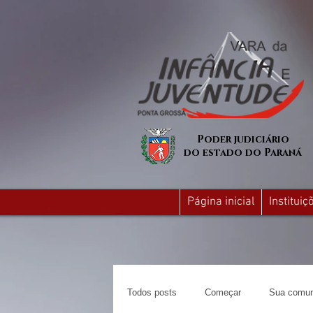
Poder judiciário
do estado do Paraná
Página inicial
Institui
Todos posts
Começar
Sua comun