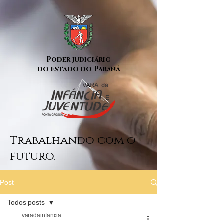
Poder judiciário
do estado do Paraná
Trabalhando com o
futuro.
Post
Todos posts
varadainfancia