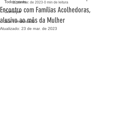
Todos posts
22 de mar. de 2023
0 min de leitura
Encontro com Famílias Acolhedoras,
Começar
alusivo ao mês da Mulher
Sua comunidade
Atualizado:
23 de mar. de 2023