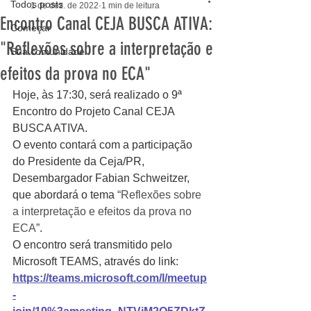
Todos posts
1 de dez. de 2022
1 min de leitura
Encontro Canal CEJA BUSCA ATIVA:
Começar
"Reflexões sobre a interpretação e
Sua comunidade
efeitos da prova no ECA"
Hoje, às 17:30, será realizado o 9ª 
Encontro do Projeto Canal CEJA 
BUSCA ATIVA.
O evento contará com a participação 
do 
Presidente da Ceja/PR, 
Desembargador Fabian Schweitzer, 
que abordará o tema 
“Reflexões sobre 
a interpretação e efeitos da prova no 
ECA”
.
O encontro será transmitido pelo 
Microsoft TEAMS, através do link: 
https://teams.microsoft.com/l/meetup
-