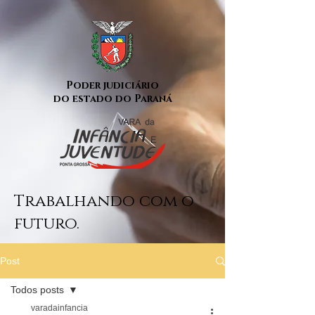
Poder judiciário
do estado do Paraná
Trabalhando com o
futuro.
Post
Todos posts
varadainfancia