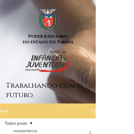
Poder judiciário
do estado do Paraná
Trabalhando com o
futuro.
Post
Todos posts
varadainfancia