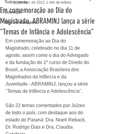
Todos posts
12 de ago. de 2021
1 min de leitura
Em comemoração ao Dia do
Começar
Magistrado, ABRAMINJ lança a série
Sua comunidade
"Temas de Infância e Adolescência"
Em comemoração ao Dia do 
Magistrado, celebrado no dia 11 de 
agosto, assim como o dia do Advogado 
e da fundação do 1º curso de Direito do 
Brasil, a Associação Brasileira dos 
Magistrados da Infância e da 
Juventude - ABRAMINJ, lançou a série 
"Temas de Infância e Adolescência".
São 22 temas comentados por Juízes 
de todo o país, com destaque aos do 
estado do Paraná: Dra. Noeli Reback, 
Dr. Rodrigo Dias e Dra. Claudia 