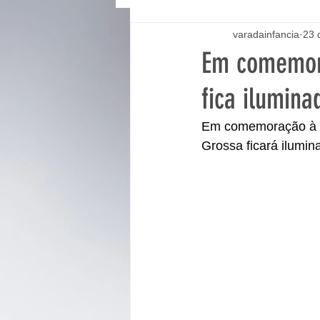
varadainfancia
23 
Em comemor
fica ilumina
Em comemoração à s
Grossa ficará ilumi