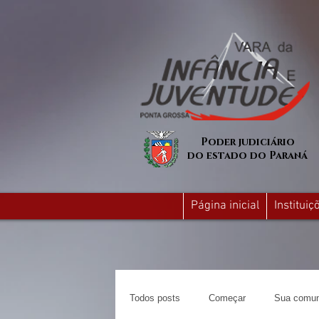
Poder judiciário
do estado do Paraná
Página inicial
Institui
Todos posts
Começar
Sua comun