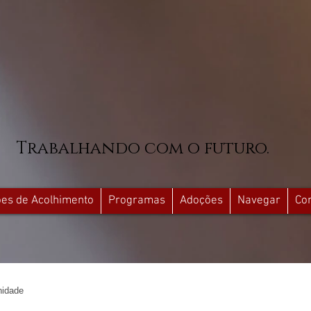
Trabalhando com o futuro.
ções de Acolhimento
Programas
Adoções
Navegar
Co
idade