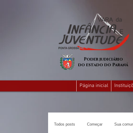
Poder judiciário
do estado do Paraná
Página inicial
Institui
Todos posts
Começar
Sua comun