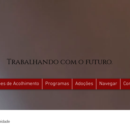
Trabalhando com o futuro.
ções de Acolhimento
Programas
Adoções
Navegar
Co
idade