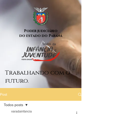
Poder judiciário
do estado do Paraná
Trabalhando com o
futuro.
Post
Todos posts
varadainfancia