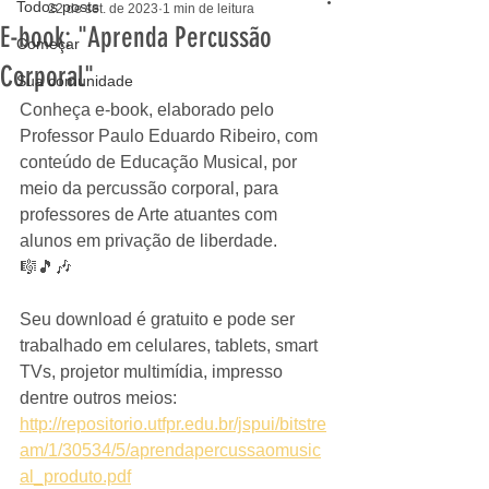
Todos posts
22 de set. de 2023
1 min de leitura
E-book: "Aprenda Percussão
Começar
Corporal"
Sua comunidade
Conheça e-book, elaborado pelo 
Professor Paulo Eduardo Ribeiro, com 
conteúdo de Educação Musical, por 
meio da percussão corporal, para 
professores de Arte atuantes com 
alunos em privação de liberdade. 
🎼🎵🎶
Seu download é gratuito e pode ser 
trabalhado em celulares, tablets, smart 
TVs, projetor multimídia, impresso 
dentre outros meios: 
http://repositorio.utfpr.edu.br/jspui/bitstre
am/1/30534/5/aprendapercussaomusic
al_produto.pdf