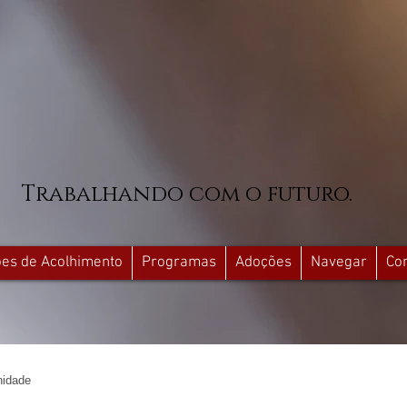
Trabalhando com o futuro.
ções de Acolhimento
Programas
Adoções
Navegar
Co
idade