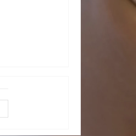
o com os pretendentes já
tados para adoção, em fase de