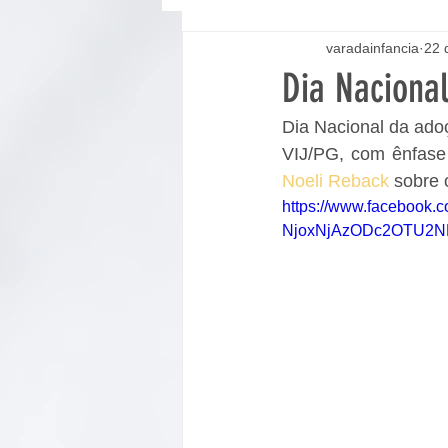
varadainfancia
22 
Dia Naciona
Dia Nacional da ado
Noeli Reback
 sobre 
https://www.faceboo
NjoxNjAzODc2OTU2N