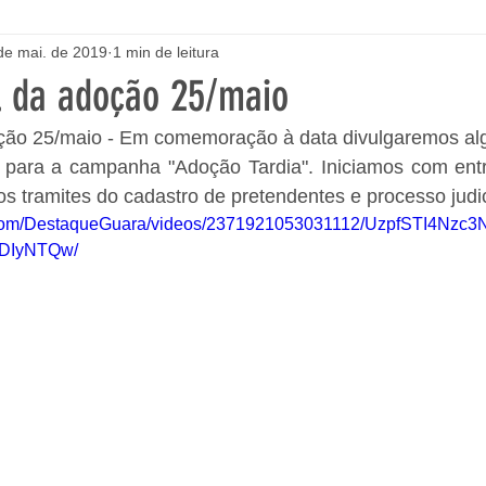
de mai. de 2019
1 min de leitura
l da adoção 25/maio
ção 25/maio - Em comemoração à data divulgaremos al
os tramites do cadastro de pretendentes e processo judic
k.com/DestaqueGuara/videos/2371921053031112/UzpfSTI4Nz
DIyNTQw/