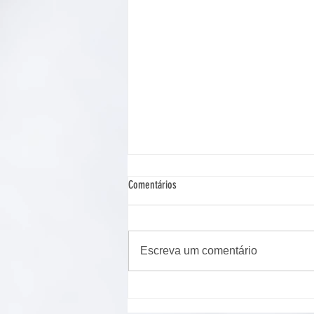
Comentários
Escreva um comentário
Cão de assistência judiciária atua em
Ponta Grossa