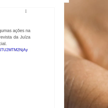
gumas ações na 
VIJ/PG, com ênfase para a campanha "Adoção Tardia". Iniciamos com entrevista da Juíza 
ial. 
c3NTU2MTM2NjAy