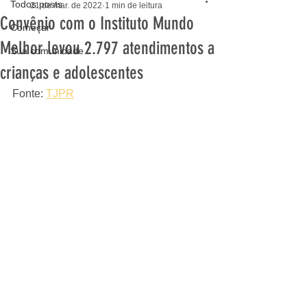
Todos posts
21 de mar. de 2022
1 min de leitura
Convênio com o Instituto Mundo
Começar
Melhor levou 2.797 atendimentos a
Sua comunidade
crianças e adolescentes
Fonte: 
TJPR