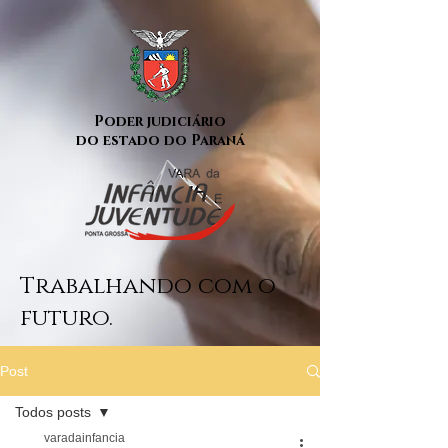
Poder judiciário
do estado do Paraná
Trabalhando com o
futuro.
Post
Todos posts
varadainfancia