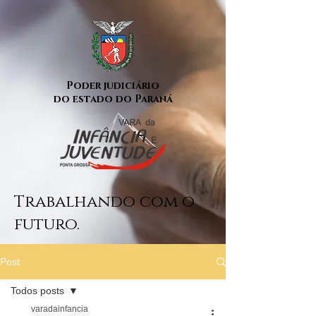
Poder judiciário
do estado do Paraná
Trabalhando com o
futuro.
Post
Todos posts
varadainfancia