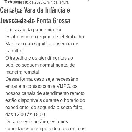
Todos posts
30 de set. de 2021
1 min de leitura
Contatos Vara da Infância e
Começar
Juventude de Ponta Grossa
Sua comunidade
Em razão da pandemia, foi 
estabelecido o regime de teletrabalho.
Mas isso não significa ausência de 
trabalho! 
O trabalho e os atendimentos ao 
público seguem normalmente, de 
maneira remota!
Dessa forma, caso seja necessário 
entrar em contato com a VIJPG, os 
nossos canais de atendimento remoto 
estão disponíveis durante o horário do 
expediente: de segunda à sexta-feira, 
das 12:00 às 18:00. 
Durante este horário, estamos 
conectados o tempo todo nos contatos 