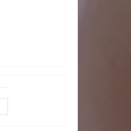
o com os pretendentes já
tados para adoção, em fase de