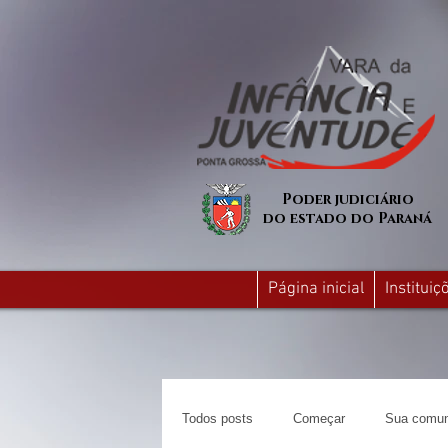
Poder judiciário
do estado do Paraná
Página inicial
Institui
Todos posts
Começar
Sua comun