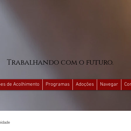
Trabalhando com o futuro.
ções de Acolhimento
Programas
Adoções
Navegar
Co
idade