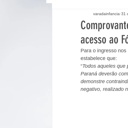
varadainfancia
31 
Comprovante
acesso ao F
Para o ingresso nos
estabelece que:
“
Todos aqueles que p
Paraná deverão comp
demonstre contraind
negativo, realizado 