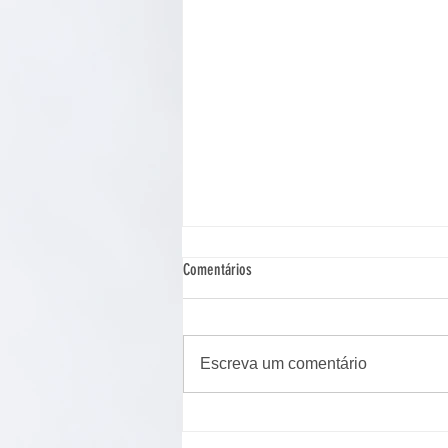
Comentários
Escreva um comentário
Cão de assistência judiciária atua em
Ponta Grossa