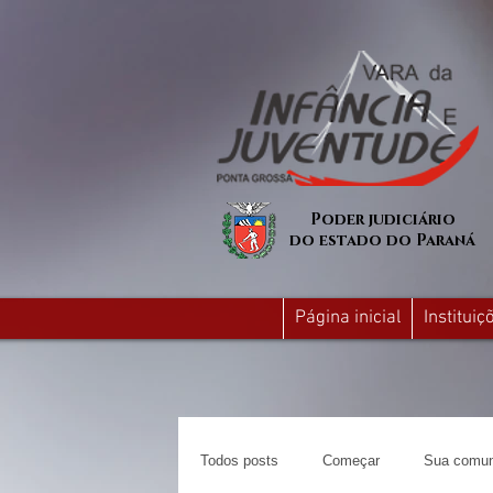
Poder judiciário
do estado do Paraná
Página inicial
Institui
Todos posts
Começar
Sua comun