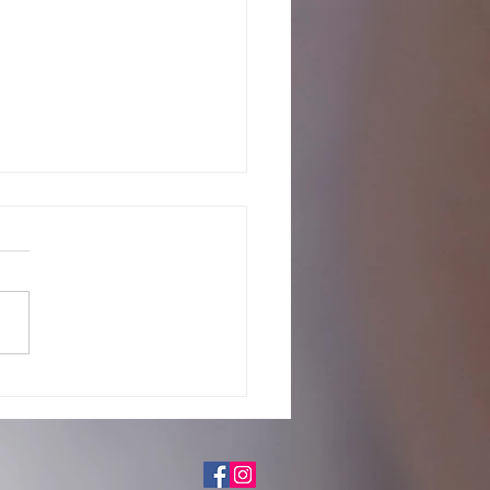
o com os pretendentes já
tados para adoção, em fase de
iação