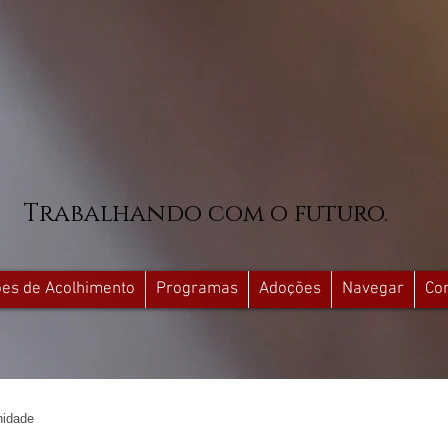
Trabalhando com o futuro.
ções de Acolhimento
Programas
Adoções
Navegar
Co
idade