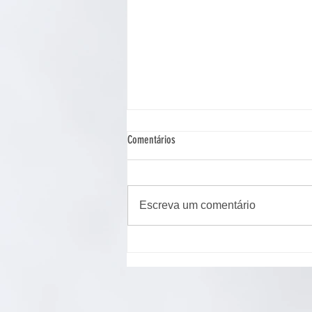
Comentários
Escreva um comentário
Cão de assistência judiciária atua em
Ponta Grossa