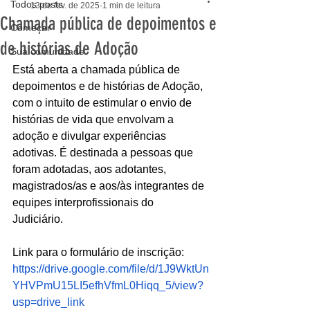
Todos posts
13 de fev. de 2025
1 min de leitura
Chamada pública de depoimentos e
Começar
de histórias de Adoção
Sua comunidade
Está aberta a chamada pública de 
depoimentos e de histórias de Adoção, 
com o intuito de estimular o envio de 
histórias de vida que envolvam a 
adoção e divulgar experiências 
adotivas. É destinada a pessoas que 
foram adotadas, aos adotantes, 
magistrados/as e aos/às integrantes de 
equipes interprofissionais do 
Judiciário.
Link para o formulário de inscrição: 
https://drive.google.com/file/d/1J9WktUn
YHVPmU15LI5efhVfmL0Hiqq_5/view?
usp=drive_link