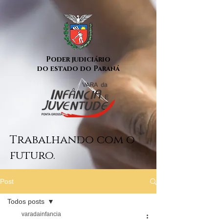
Poder judiciário
do estado do Paraná
Trabalhando com o
futuro.
Post
Todos posts
varadainfancia