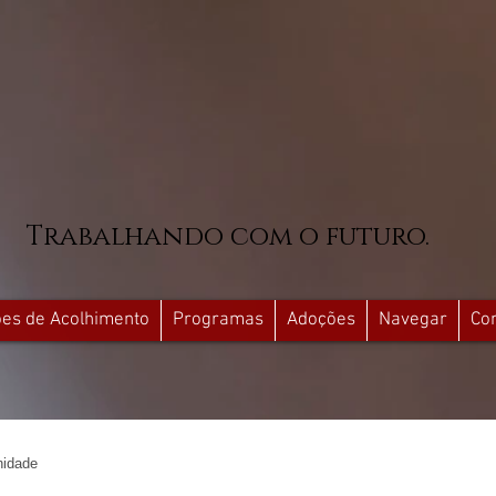
Trabalhando com o futuro.
ções de Acolhimento
Programas
Adoções
Navegar
Co
idade