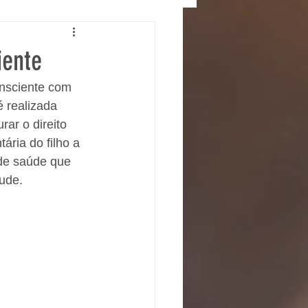
iente
nsciente com 
é realizada 
ar o direito 
ária do filho a 
de saúde que 
ude.