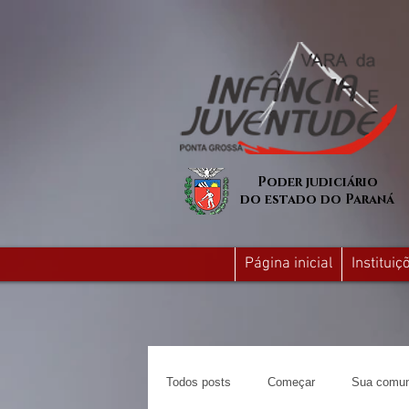
Poder judiciário
do estado do Paraná
Página inicial
Institui
Todos posts
Começar
Sua comun