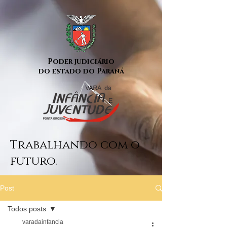
Poder judiciário
do estado do Paraná
Trabalhando com o
futuro.
Post
Todos posts
varadainfancia